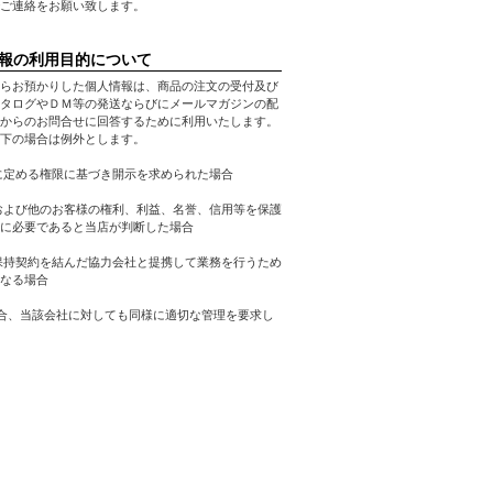
ご連絡をお願い致します。
報の利用目的について
らお預かりした個人情報は、商品の注文の受付及び
タログやＤＭ等の発送ならびにメールマガジンの配
からのお問合せに回答するために利用いたします。
下の場合は例外とします。
に定める権限に基づき開示を求められた場合
および他のお客様の権利、利益、名誉、信用等を保護
に必要であると当店が判断した場合
保持契約を結んだ協力会社と提携して業務を行うため
なる場合
合、当該会社に対しても同様に適切な管理を要求し