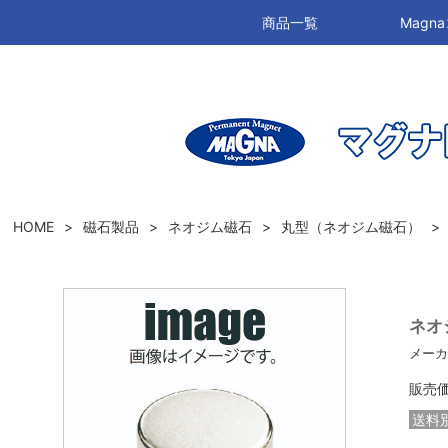
商品一覧
Mag
HOME
磁石製品
ネオジム磁石
丸型（ネオジム磁石）
ネオジ
メーカ
販売
送料