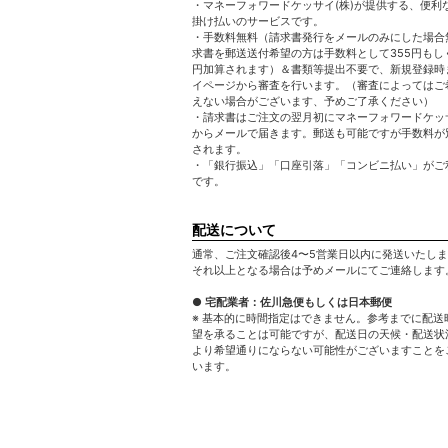
・マネーフォワードケッサイ(株)が提供する、便利
掛け払いのサービスです。
・手数料無料（請求書発行をメールのみにした場合
求書を郵送送付希望の方は手数料として355円もしく
円加算されます）＆書類等提出不要で、新規登録時
イページから審査を行います。（審査によってはご
えない場合がございます、予めご了承ください）
・請求書はご注文の翌月初にマネーフォワードケッサ
からメールで届きます。郵送も可能ですが手数料が
されます。
・「銀行振込」「口座引落」「コンビニ払い」がご
です。
配送について
通常、ご注文確認後4〜5営業日以内に発送いたし
それ以上となる場合は予めメールにてご連絡します
● 宅配業者：佐川急便もしくは日本郵便
※ 基本的に時間指定はできません。参考までに配送
望を承ることは可能ですが、配送日の天候・配送状
より希望通りにならない可能性がございますことを
います。