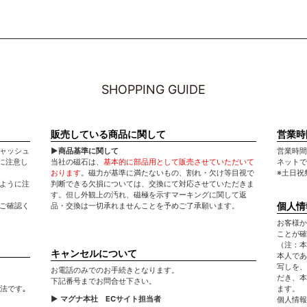
SHOPPING GUIDE
販売している商品に関して
営業時
キャッシュ
▶商品基準に関して
営業時間：平
に注意し
当社の磁石は、
基本的に部品用として販売させていただいて
ネットで
おります
。磁力が基準に満たないもの、割れ・欠け等目視で
※土日祝
いように注
判断できる欠損については、交換にて対応させていただきま
す。但し外観上の汚れ、磁極を示すマーキングに関して返
個人情
てご確認く
品・交換は一切承れませんことを予めご了承願います。
お客様か
ことが確
（注：本
キャンセルについて
本人であ
写しを、
お電話のみでのお手続きとなります。
だき、本
下記番号までお問合せ下さい。
法です｡
ます。
▶ マグナ本社 ECサイト担当者
個人情報