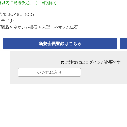
3日以内に発送予定。（土日祝除く）
:
15.1φ-18φ（OD）
テゴリ:
石製品
>
ネオジム磁石
>
丸型（ネオジム磁石）
新規会員登録はこちら
ご注文には
ログイン
が必要です
お気に入り