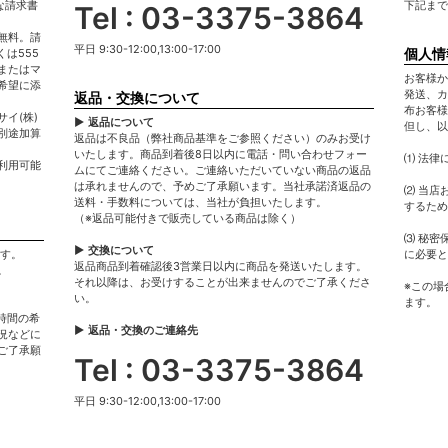
な請求書
下記まで
Tel : 03-3375-3864
無料。請
平日 9:30-12:00,13:00-17:00
個人情
は555
またはマ
お客様か
希望に添
発送、カ
返品・交換について
布お客様
イ(株)
▶ 返品について
但し、以
別途加算
返品は不良品（弊社商品基準をご参照ください）のみお受け
いたします。商品到着後8日以内に電話・問い合わせフォー
⑴ 法律
利用可能
ムにてご連絡ください。ご連絡いただいていない商品の返品
は承れませんので、予めご了承願います。当社承諾済返品の
⑵ 当店
送料・手数料については、当社が負担いたします。
するため
（※返品可能付きで販売している商品は除く）
⑶ 秘密
▶ 交換について
ます。
に必要と
返品商品到着確認後3営業日以内に商品を発送いたします。
。
それ以降は、お受けすることが出来ませんのでご了承くださ
※この場
い。
ます。
時間の希
▶ 返品・交換のご連絡先
況などに
ご了承願
Tel : 03-3375-3864
平日 9:30-12:00,13:00-17:00