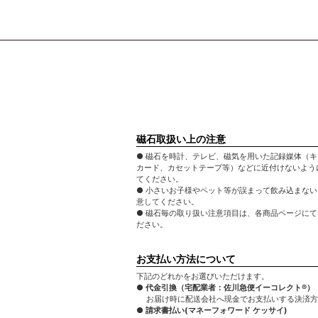
磁石取扱い上の注意
● 磁石を時計、テレビ、磁気を用いた記録媒体（
カード、カセットテープ等）などに近付けないよう
てください。
● 小さいお子様やペット等が誤まって飲み込まな
意してください。
● 磁石毎の取り扱い注意項目は、各商品ページに
ださい。
お支払い方法について
下記のどれかをお選びいただけます。
● 代金引換（宅配業者：佐川急便イーコレクト®）
お届け時に配送会社へ現金でお支払いする決済方
● 請求書払い(マネーフォワード ケッサイ)