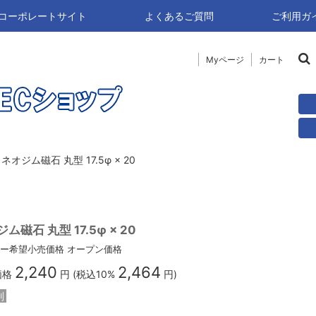
naコーポレートサイト
よくあるご質問
ご利用ガ
Myページ
カート
ネオジム磁石 丸型 17.5φ × 20
ム磁石 丸型 17.5φ × 20
ー希望小売価格
オープン価格
2,240
2,464
価格
円 (税込10%
円)
別