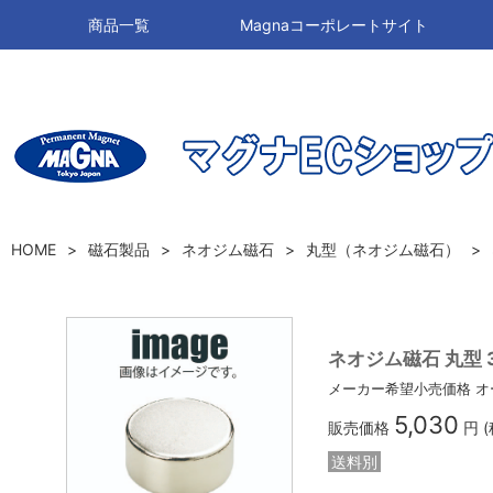
商品一覧
Magnaコーポレートサイト
HOME
磁石製品
ネオジム磁石
丸型（ネオジム磁石）
ネオジム磁石 丸型 32
メーカー希望小売価格
オ
5,030
販売価格
円 
送料別