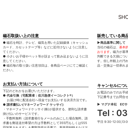
SHO
磁石取扱い上の注意
販売している商
● 磁石を時計、テレビ、磁気を用いた記録媒体（キャッシュ
▶商品基準に関して
カード、カセットテープ等）などに近付けないように注意し
当社の磁石は、
基本
てください。
おります
。磁力が基
● 小さいお子様やペット等が誤まって飲み込まないように注
判断できる欠損につ
意してください。
す。但し外観上の汚
● 磁石毎の取り扱い注意項目は、各商品ページにてご確認く
品・交換は一切承れ
ださい。
お支払い方法について
キャンセルにつ
下記のどれかをお選びいただけます。
お電話のみでのお手
● 代金引換（宅配業者：佐川急便イーコレクト®）
下記番号までお問合
お届け時に配送会社へ現金でお支払いする決済方法です｡
▶ マグナ本社 EC
● 請求書払い(マネーフォワード ケッサイ)
・マネーフォワードケッサイ(株)が提供する、便利な請求書
Tel : 
掛け払いのサービスです。
・手数料無料（請求書発行をメールのみにした場合無料。請
平日 9:30-12:00,13:0
求書を郵送送付希望の方は手数料として355円もしくは555
円加算されます）＆書類等提出不要で、新規登録時またはマ