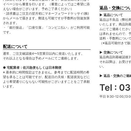
イページから審査を行います。（審査によってはご希望に添
返品・交換につ
えない場合がございます、予めご了承ください）
・請求書はご注文の翌月初にマネーフォワードケッサイ(株)
▶ 返品について
からメールで届きます。郵送も可能ですが手数料が別途加算
返品は不良品（弊社
されます。
いたします。商品到
・「銀行振込」「口座引落」「コンビニ払い」がご利用可能
ムにてご連絡くださ
です。
は承れませんので、
送料・手数料につい
（※返品可能付きで
配送について
▶ 交換について
通常、ご注文確認後4〜5営業日以内に発送いたします。
返品商品到着確認後
それ以上となる場合は予めメールにてご連絡します。
それ以降は、お受け
い。
● 宅配業者：佐川急便もしくは日本郵便
※ 基本的に時間指定はできません。参考までに配送時間の希
▶ 返品・交換のご連
望を承ることは可能ですが、配送日の天候・配送状況などに
より希望通りにならない可能性がございますことをご了承願
Tel : 
います。
平日 9:30-12:00,13:0