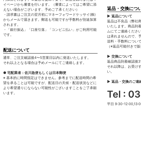
イページから審査を行います。（審査によってはご希望に添
返品・交換につ
えない場合がございます、予めご了承ください）
・請求書はご注文の翌月初にマネーフォワードケッサイ(株)
▶ 返品について
からメールで届きます。郵送も可能ですが手数料が別途加算
返品は不良品（弊社
されます。
いたします。商品到
・「銀行振込」「口座引落」「コンビニ払い」がご利用可能
ムにてご連絡くださ
です。
は承れませんので、
送料・手数料につい
（※返品可能付きで
配送について
▶ 交換について
通常、ご注文確認後4〜5営業日以内に発送いたします。
返品商品到着確認後
それ以上となる場合は予めメールにてご連絡します。
それ以降は、お受け
い。
● 宅配業者：佐川急便もしくは日本郵便
※ 基本的に時間指定はできません。参考までに配送時間の希
▶ 返品・交換のご連
望を承ることは可能ですが、配送日の天候・配送状況などに
より希望通りにならない可能性がございますことをご了承願
Tel : 
います。
平日 9:30-12:00,13:0