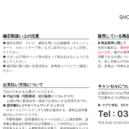
SHO
磁石取扱い上の注意
販売している商
● 磁石を時計、テレビ、磁気を用いた記録媒体（キャッシュ
▶商品基準に関して
カード、カセットテープ等）などに近付けないように注意し
当社の磁石は、
基本
てください。
おります
。磁力が基
● 小さいお子様やペット等が誤まって飲み込まないように注
判断できる欠損につ
意してください。
す。但し外観上の汚
● 磁石毎の取り扱い注意項目は、各商品ページにてご確認く
品・交換は一切承れ
ださい。
お支払い方法について
キャンセルにつ
下記のどれかをお選びいただけます。
お電話のみでのお手
● 代金引換（宅配業者：佐川急便イーコレクト®）
下記番号までお問合
お届け時に配送会社へ現金でお支払いする決済方法です｡
▶ マグナ本社 EC
● 請求書払い(マネーフォワード ケッサイ)
・マネーフォワードケッサイ(株)が提供する、便利な請求書
Tel : 
掛け払いのサービスです。
・手数料無料（請求書発行をメールのみにした場合無料。請
平日 9:30-12:00,13:0
求書を郵送送付希望の方は手数料として355円もしくは555
円加算されます）＆書類等提出不要で、新規登録時またはマ