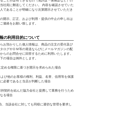
ることが証明できるもの（免許証・保険証など）の
当社宛に郵送してください。 内容を確認させていた
人であることが明確になり次第開示させていただき
の開示、訂正、および利用・提供の中止の申し出は
ご連絡をお願い致します。
報の利用目的について
らお預かりした個人情報は、商品の注文の受付及び
タログやＤＭ等の発送ならびにメールマガジンの配
からのお問合せに回答するために利用いたします。
下の場合は例外とします。
に定める権限に基づき開示を求められた場合
および他のお客様の権利、利益、名誉、信用等を保護
に必要であると当店が判断した場合
保持契約を結んだ協力会社と提携して業務を行うため
なる場合
合、当該会社に対しても同様に適切な管理を要求し