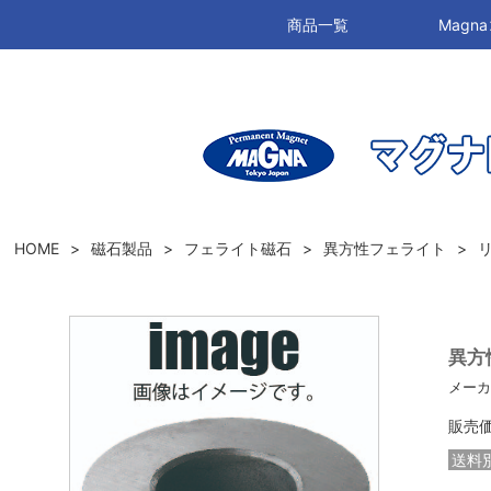
商品一覧
Mag
HOME
磁石製品
フェライト磁石
異方性フェライト
異方性
メーカ
販売
送料