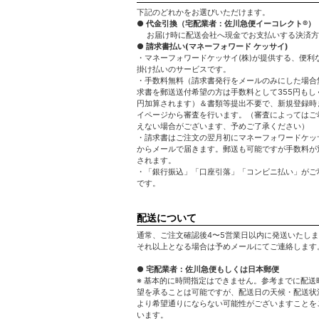
下記のどれかをお選びいただけます。
● 代金引換（宅配業者：佐川急便イーコレクト®）
お届け時に配送会社へ現金でお支払いする決済方
● 請求書払い(マネーフォワード ケッサイ)
・マネーフォワードケッサイ(株)が提供する、便利
掛け払いのサービスです。
・手数料無料（請求書発行をメールのみにした場合
求書を郵送送付希望の方は手数料として355円もしく
円加算されます）＆書類等提出不要で、新規登録時
イページから審査を行います。（審査によってはご
えない場合がございます、予めご了承ください）
・請求書はご注文の翌月初にマネーフォワードケッサ
からメールで届きます。郵送も可能ですが手数料が
されます。
・「銀行振込」「口座引落」「コンビニ払い」がご
です。
配送について
通常、ご注文確認後4〜5営業日以内に発送いたし
それ以上となる場合は予めメールにてご連絡します
● 宅配業者：佐川急便もしくは日本郵便
※ 基本的に時間指定はできません。参考までに配送
望を承ることは可能ですが、配送日の天候・配送状
より希望通りにならない可能性がございますことを
います。