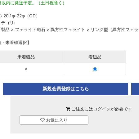
3日以内に発送予定。（土日祝除く）
:
20.1φ-22φ（OD）
テゴリ:
石製品
>
フェライト磁石
>
異方性フェライト
>
リング型（異方性フェラ
磁・未着磁選択】
未着磁品
着磁品
×
新規会員登録はこちら
ご注文には
ログイン
が必要です
お気に入り