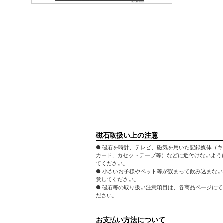
磁石取扱い上の注意
● 磁石を時計、テレビ、磁気を用いた記録媒体（
カード、カセットテープ等）などに近付けないよう
てください。
● 小さいお子様やペット等が誤まって飲み込まな
意してください。
● 磁石毎の取り扱い注意項目は、各商品ページに
ださい。
お支払い方法について