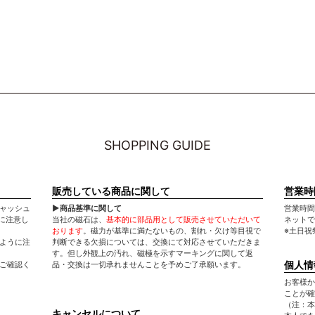
SHOPPING GUIDE
販売している商品に関して
営業時
キャッシュ
▶商品基準に関して
営業時間：平
に注意し
当社の磁石は、
基本的に部品用として販売させていただいて
ネットで
おります
。磁力が基準に満たないもの、割れ・欠け等目視で
※土日祝
いように注
判断できる欠損については、交換にて対応させていただきま
す。但し外観上の汚れ、磁極を示すマーキングに関して返
個人情
てご確認く
品・交換は一切承れませんことを予めご了承願います。
お客様か
ことが確
（注：本
キャンセルについて