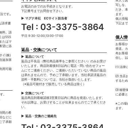
本人であ
写しを、
お電話のみでのお手続きとなります。
だき、本
下記番号までお問合せ下さい。
法です｡
ます。
▶ マグナ本社 ECサイト担当者
個人情報
な請求書
下記まで
Tel : 03-3375-3864
無料。請
平日 9:30-12:00,13:00-17:00
個人情
は555
またはマ
お客様か
希望に添
発送、カ
返品・交換について
布お客様
イ(株)
▶ 返品について
但し、以
別途加算
返品は不良品（弊社商品基準をご参照ください）のみお受け
いたします。商品到着後8日以内に電話・問い合わせフォー
⑴ 法律
利用可能
ムにてご連絡ください。ご連絡いただいていない商品の返品
は承れませんので、予めご了承願います。当社承諾済返品の
⑵ 当店
送料・手数料については、当社が負担いたします。
するため
（※返品可能付きで販売している商品は除く）
⑶ 秘密
▶ 交換について
ます。
に必要と
返品商品到着確認後3営業日以内に商品を発送いたします。
。
それ以降は、お受けすることが出来ませんのでご了承くださ
※この場
い。
ます。
時間の希
▶ 返品・交換のご連絡先
況などに
ご了承願
Tel : 03-3375-3864