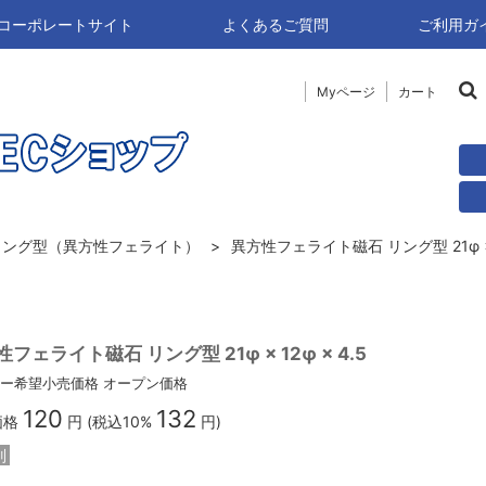
naコーポレートサイト
よくあるご質問
ご利用ガ
Myページ
カート
リング型（異方性フェライト）
異方性フェライト磁石 リング型 21φ × 1
フェライト磁石 リング型 21φ × 12φ × 4.5
ー希望小売価格
オープン価格
120
132
価格
円 (税込10%
円)
別