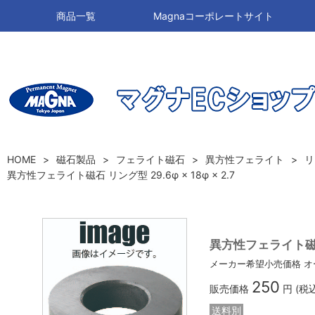
商品一覧
Magnaコーポレートサイト
HOME
磁石製品
フェライト磁石
異方性フェライト
リ
異方性フェライト磁石 リング型 29.6φ × 18φ × 2.7
異方性フェライト磁石 リ
メーカー希望小売価格
オ
250
販売価格
円 (税
送料別