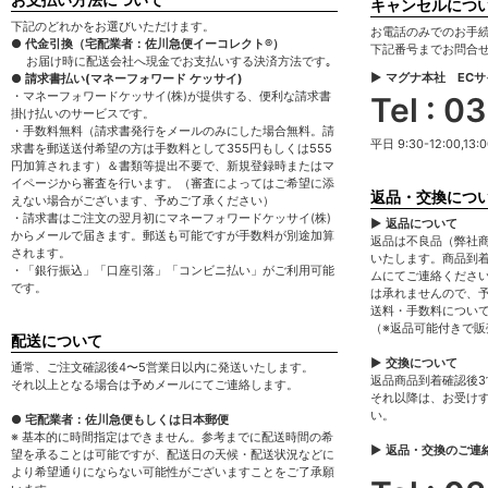
キャンセルにつ
下記のどれかをお選びいただけます。
お電話のみでのお手
● 代金引換（宅配業者：佐川急便イーコレクト®）
下記番号までお問合
お届け時に配送会社へ現金でお支払いする決済方法です｡
▶ マグナ本社 EC
● 請求書払い(マネーフォワード ケッサイ)
・マネーフォワードケッサイ(株)が提供する、便利な請求書
Tel : 
掛け払いのサービスです。
・手数料無料（請求書発行をメールのみにした場合無料。請
平日 9:30-12:00,13:0
求書を郵送送付希望の方は手数料として355円もしくは555
円加算されます）＆書類等提出不要で、新規登録時またはマ
イページから審査を行います。（審査によってはご希望に添
返品・交換につ
えない場合がございます、予めご了承ください）
・請求書はご注文の翌月初にマネーフォワードケッサイ(株)
▶ 返品について
からメールで届きます。郵送も可能ですが手数料が別途加算
返品は不良品（弊社
されます。
いたします。商品到
・「銀行振込」「口座引落」「コンビニ払い」がご利用可能
ムにてご連絡くださ
です。
は承れませんので、
送料・手数料につい
（※返品可能付きで
配送について
▶ 交換について
通常、ご注文確認後4〜5営業日以内に発送いたします。
返品商品到着確認後
それ以上となる場合は予めメールにてご連絡します。
それ以降は、お受け
い。
● 宅配業者：佐川急便もしくは日本郵便
※ 基本的に時間指定はできません。参考までに配送時間の希
▶ 返品・交換のご連
望を承ることは可能ですが、配送日の天候・配送状況などに
より希望通りにならない可能性がございますことをご了承願