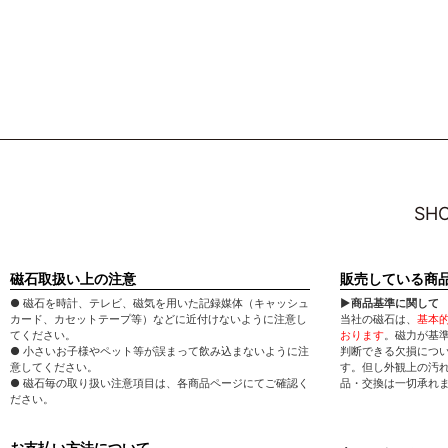
SHO
磁石取扱い上の注意
販売している商
● 磁石を時計、テレビ、磁気を用いた記録媒体（キャッシュ
▶商品基準に関して
カード、カセットテープ等）などに近付けないように注意し
当社の磁石は、
基本
てください。
おります
。磁力が基
● 小さいお子様やペット等が誤まって飲み込まないように注
判断できる欠損につ
意してください。
す。但し外観上の汚
● 磁石毎の取り扱い注意項目は、各商品ページにてご確認く
品・交換は一切承れ
ださい。
お支払い方法について