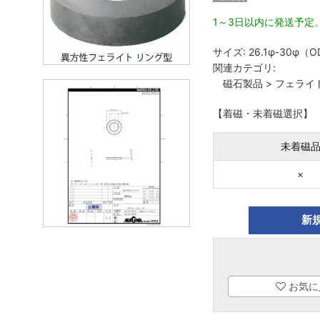
1～3日以内に発送予定
サイズ:
26.1φ-30φ（
関連カテゴリ:
磁石製品
>
フェライ
【着磁・未着磁選択】
未着磁
×
新
お気に