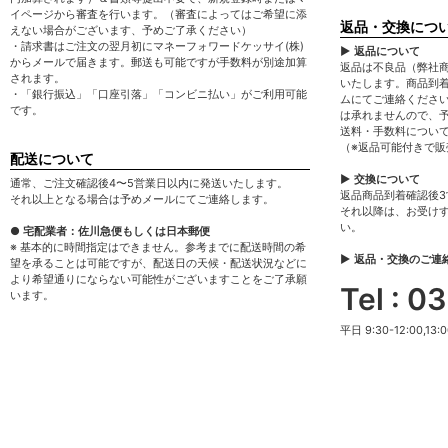
イページから審査を行います。（審査によってはご希望に添
返品・交換につ
えない場合がございます、予めご了承ください）
・請求書はご注文の翌月初にマネーフォワードケッサイ(株)
▶ 返品について
からメールで届きます。郵送も可能ですが手数料が別途加算
返品は不良品（弊社
されます。
いたします。商品到
・「銀行振込」「口座引落」「コンビニ払い」がご利用可能
ムにてご連絡くださ
です。
は承れませんので、
送料・手数料につい
（※返品可能付きで
配送について
▶ 交換について
通常、ご注文確認後4〜5営業日以内に発送いたします。
返品商品到着確認後
それ以上となる場合は予めメールにてご連絡します。
それ以降は、お受け
い。
● 宅配業者：佐川急便もしくは日本郵便
※ 基本的に時間指定はできません。参考までに配送時間の希
▶ 返品・交換のご連
望を承ることは可能ですが、配送日の天候・配送状況などに
より希望通りにならない可能性がございますことをご了承願
Tel : 
います。
平日 9:30-12:00,13:0