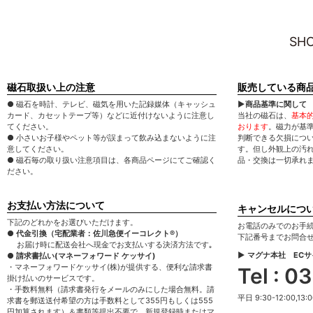
SHO
磁石取扱い上の注意
販売している商
● 磁石を時計、テレビ、磁気を用いた記録媒体（キャッシュ
▶商品基準に関して
カード、カセットテープ等）などに近付けないように注意し
当社の磁石は、
基本
てください。
おります
。磁力が基
● 小さいお子様やペット等が誤まって飲み込まないように注
判断できる欠損につ
意してください。
す。但し外観上の汚
● 磁石毎の取り扱い注意項目は、各商品ページにてご確認く
品・交換は一切承れ
ださい。
お支払い方法について
キャンセルにつ
下記のどれかをお選びいただけます。
お電話のみでのお手
● 代金引換（宅配業者：佐川急便イーコレクト®）
下記番号までお問合
お届け時に配送会社へ現金でお支払いする決済方法です｡
▶ マグナ本社 EC
● 請求書払い(マネーフォワード ケッサイ)
・マネーフォワードケッサイ(株)が提供する、便利な請求書
Tel : 
掛け払いのサービスです。
・手数料無料（請求書発行をメールのみにした場合無料。請
平日 9:30-12:00,13:0
求書を郵送送付希望の方は手数料として355円もしくは555
円加算されます）＆書類等提出不要で、新規登録時またはマ