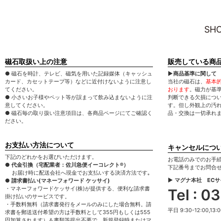
SHO
磁石取扱い上の注意
販売している商
● 磁石を時計、テレビ、磁気を用いた記録媒体（キャッシュ
▶商品基準に関して
カード、カセットテープ等）などに近付けないように注意し
当社の磁石は、
基本
てください。
おります
。磁力が基
● 小さいお子様やペット等が誤まって飲み込まないように注
判断できる欠損につ
意してください。
す。但し外観上の汚
● 磁石毎の取り扱い注意項目は、各商品ページにてご確認く
品・交換は一切承れ
ださい。
お支払い方法について
キャンセルにつ
下記のどれかをお選びいただけます。
お電話のみでのお手
● 代金引換（宅配業者：佐川急便イーコレクト®）
下記番号までお問合
お届け時に配送会社へ現金でお支払いする決済方法です｡
▶ マグナ本社 EC
● 請求書払い(マネーフォワード ケッサイ)
・マネーフォワードケッサイ(株)が提供する、便利な請求書
Tel : 
掛け払いのサービスです。
・手数料無料（請求書発行をメールのみにした場合無料。請
平日 9:30-12:00,13:0
求書を郵送送付希望の方は手数料として355円もしくは555
円加算されます）＆書類等提出不要で、新規登録時またはマ