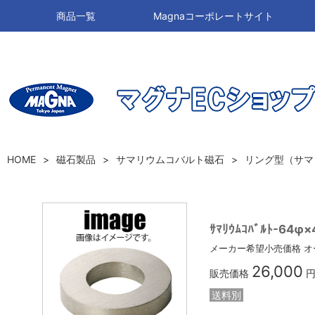
商品一覧
Magnaコーポレートサイト
HOME
磁石製品
サマリウムコバルト磁石
リング型（サマ
ｻﾏﾘｳﾑｺﾊﾞﾙﾄ-64φ×
メーカー希望小売価格
オ
26,000
販売価格
円
送料別