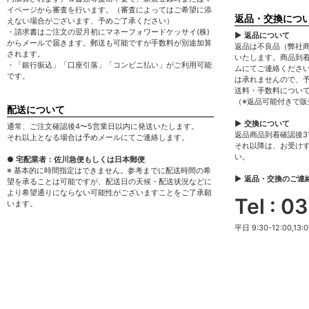
イページから審査を行います。（審査によってはご希望に添
返品・交換につ
えない場合がございます、予めご了承ください）
・請求書はご注文の翌月初にマネーフォワードケッサイ(株)
▶ 返品について
からメールで届きます。郵送も可能ですが手数料が別途加算
返品は不良品（弊社
されます。
いたします。商品到
・「銀行振込」「口座引落」「コンビニ払い」がご利用可能
ムにてご連絡くださ
です。
は承れませんので、
送料・手数料につい
（※返品可能付きで
配送について
▶ 交換について
通常、ご注文確認後4〜5営業日以内に発送いたします。
返品商品到着確認後
それ以上となる場合は予めメールにてご連絡します。
それ以降は、お受け
い。
● 宅配業者：佐川急便もしくは日本郵便
※ 基本的に時間指定はできません。参考までに配送時間の希
▶ 返品・交換のご連
望を承ることは可能ですが、配送日の天候・配送状況などに
より希望通りにならない可能性がございますことをご了承願
Tel : 
います。
平日 9:30-12:00,13:0