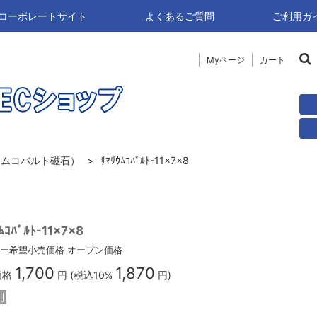
naコーポレートサイト
よくあるご質問
ご利用ガ
Myページ
カート
ウムコバルト磁石）
ｻﾏﾘｳﾑｺﾊﾞﾙﾄ-11×7×8
ﾑｺﾊﾞﾙﾄ-11×7×8
ー希望小売価格
オープン価格
1,700
1,870
価格
円 (税込10%
円)
別