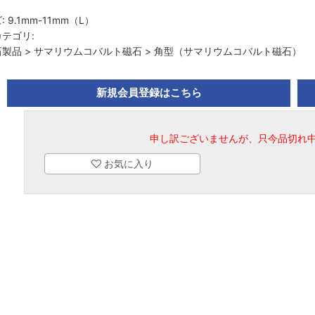
:
9.1mm-11mm（L）
テゴリ:
石製品
>
サマリウムコバルト磁石
>
角型（サマリウムコバルト磁石）
新規会員登録はこちら
申し訳ございませんが、只今品切れ
お気に入り