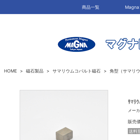
商品一覧
Mag
HOME
磁石製品
サマリウムコバルト磁石
角型（サマリ
ｻﾏﾘｳ
メーカ
販売
送料