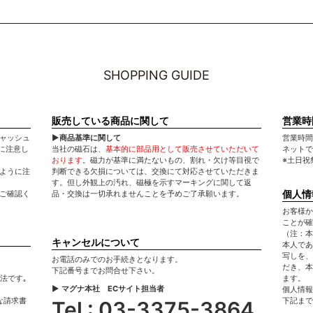
SHOPPING GUIDE
販売している商品に関して
営業時
キャッシュ
▶商品基準に関して
営業時間：平
に注意し
当社の磁石は、
基本的に部品用として販売させていただいて
ネットで
おります
。磁力が基準に満たないもの、割れ・欠け等目視で
※土日祝
いように注
判断できる欠損については、交換にて対応させていただきま
す。但し外観上の汚れ、磁極を示すマーキングに関して返
個人情
てご確認く
品・交換は一切承れませんことを予めご了承願います。
お客様か
ことが確
（注：本
キャンセルについて
本人であ
写しを、
お電話のみでのお手続きとなります。
だき、本
下記番号までお問合せ下さい。
法です｡
ます。
▶ マグナ本社 ECサイト担当者
個人情報
な請求書
下記まで
Tel : 03-3375-3864