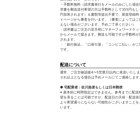
・手数料無料（請求書発行をメールのみにした場合
求書を郵送送付希望の方は手数料として355円もしく
円加算されます）＆書類等提出不要で、新規登録時
イページから審査を行います。（審査によってはご
えない場合がございます、予めご了承ください）
・請求書はご注文の翌月初にマネーフォワードケッサ
からメールで届きます。郵送も可能ですが手数料が
されます。
・「銀行振込」「口座引落」「コンビニ払い」がご
です。
配送について
通常、ご注文確認後4〜5営業日以内に発送いたし
それ以上となる場合は予めメールにてご連絡します
● 宅配業者：佐川急便もしくは日本郵便
※ 基本的に時間指定はできません。参考までに配送
望を承ることは可能ですが、配送日の天候・配送状
より希望通りにならない可能性がございますことを
います。