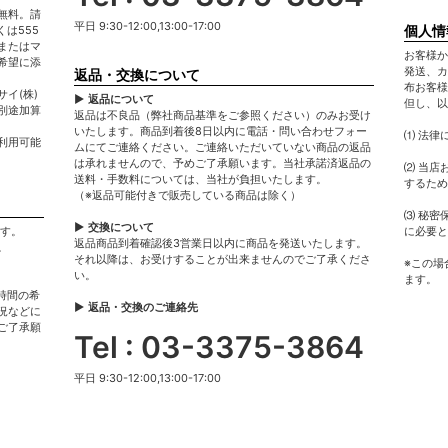
無料。請
平日 9:30-12:00,13:00-17:00
個人情
は555
またはマ
お客様か
希望に添
発送、カ
返品・交換について
布お客様
イ(株)
▶ 返品について
但し、以
別途加算
返品は不良品（弊社商品基準をご参照ください）のみお受け
いたします。商品到着後8日以内に電話・問い合わせフォー
⑴ 法律
利用可能
ムにてご連絡ください。ご連絡いただいていない商品の返品
は承れませんので、予めご了承願います。当社承諾済返品の
⑵ 当店
送料・手数料については、当社が負担いたします。
するため
（※返品可能付きで販売している商品は除く）
⑶ 秘密
▶ 交換について
ます。
に必要と
返品商品到着確認後3営業日以内に商品を発送いたします。
。
それ以降は、お受けすることが出来ませんのでご了承くださ
※この場
い。
ます。
時間の希
▶ 返品・交換のご連絡先
況などに
ご了承願
Tel : 03-3375-3864
平日 9:30-12:00,13:00-17:00