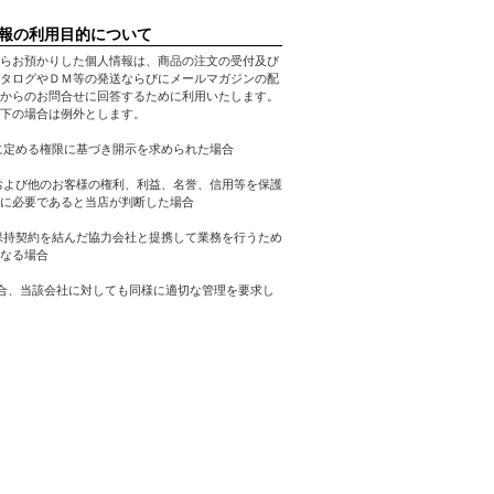
報の利用目的について
らお預かりした個人情報は、商品の注文の受付及び
タログやＤＭ等の発送ならびにメールマガジンの配
からのお問合せに回答するために利用いたします。
下の場合は例外とします。
に定める権限に基づき開示を求められた場合
および他のお客様の権利、利益、名誉、信用等を保護
に必要であると当店が判断した場合
保持契約を結んだ協力会社と提携して業務を行うため
なる場合
合、当該会社に対しても同様に適切な管理を要求し