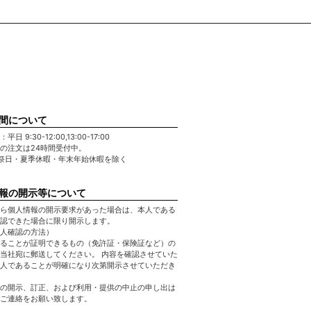
間について
日 9:30-12:00,13:00-17:00
の注文は24時間受付中。
祭日・夏季休暇・年末年始休暇を除く
報の開示等について
ら個人情報の開示要求があった場合は、本人である
認できた場合に限り開示します。
人確認の方法）
ることが証明できるもの（免許証・保険証など）の
当社宛に郵送してください。 内容を確認させていた
人であることが明確になり次第開示させていただき
の開示、訂正、および利用・提供の中止の申し出は
ご連絡をお願い致します。