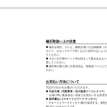
磁石取扱い上の注意
● 磁石を時計、テレビ、磁気を用いた記録媒体（
カード、カセットテープ等）などに近付けないよう
てください。
● 小さいお子様やペット等が誤まって飲み込まな
意してください。
● 磁石毎の取り扱い注意項目は、各商品ページに
ださい。
お支払い方法について
下記のどれかをお選びいただけます。
● 代金引換（宅配業者：佐川急便イーコレクト®）
お届け時に配送会社へ現金でお支払いする決済方
● 請求書払い(マネーフォワード ケッサイ)
・マネーフォワードケッサイ(株)が提供する、便利
掛け払いのサービスです。