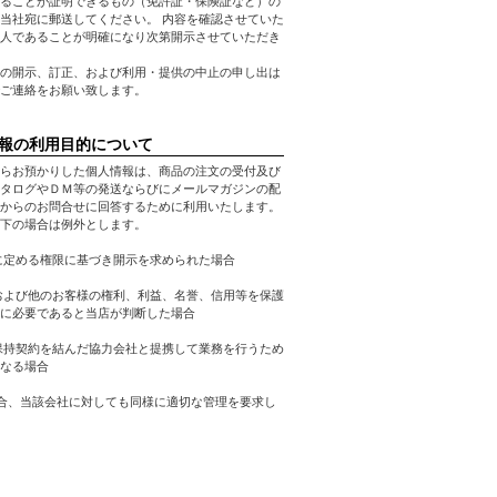
ることが証明できるもの（免許証・保険証など）の
当社宛に郵送してください。 内容を確認させていた
人であることが明確になり次第開示させていただき
の開示、訂正、および利用・提供の中止の申し出は
ご連絡をお願い致します。
報の利用目的について
らお預かりした個人情報は、商品の注文の受付及び
タログやＤＭ等の発送ならびにメールマガジンの配
からのお問合せに回答するために利用いたします。
下の場合は例外とします。
に定める権限に基づき開示を求められた場合
および他のお客様の権利、利益、名誉、信用等を保護
に必要であると当店が判断した場合
保持契約を結んだ協力会社と提携して業務を行うため
なる場合
合、当該会社に対しても同様に適切な管理を要求し