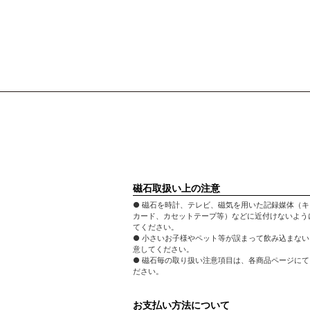
磁石取扱い上の注意
● 磁石を時計、テレビ、磁気を用いた記録媒体（
カード、カセットテープ等）などに近付けないよう
てください。
● 小さいお子様やペット等が誤まって飲み込まな
意してください。
● 磁石毎の取り扱い注意項目は、各商品ページに
ださい。
お支払い方法について