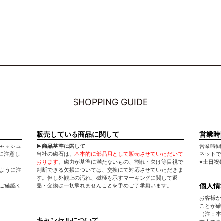
SHOPPING GUIDE
販売している商品に関して
営業時
キャッシュ
▶商品基準に関して
営業時間：平
に注意し
当社の磁石は、
基本的に部品用として販売させていただいて
ネットで
おります
。磁力が基準に満たないもの、割れ・欠け等目視で
※土日祝
いように注
判断できる欠損については、交換にて対応させていただきま
す。但し外観上の汚れ、磁極を示すマーキングに関して返
個人情
てご確認く
品・交換は一切承れませんことを予めご了承願います。
お客様か
ことが確
（注：本
キャンセルについて