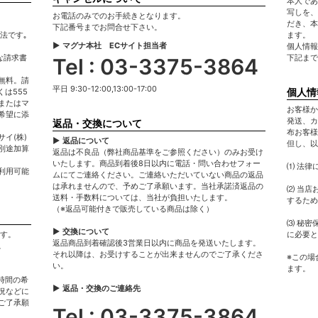
本人であ
写しを、
お電話のみでのお手続きとなります。
だき、本
下記番号までお問合せ下さい。
法です｡
ます。
▶ マグナ本社 ECサイト担当者
個人情報
な請求書
下記まで
Tel : 03-3375-3864
無料。請
平日 9:30-12:00,13:00-17:00
個人情
は555
またはマ
お客様か
希望に添
発送、カ
返品・交換について
布お客様
イ(株)
▶ 返品について
但し、以
別途加算
返品は不良品（弊社商品基準をご参照ください）のみお受け
いたします。商品到着後8日以内に電話・問い合わせフォー
⑴ 法律
利用可能
ムにてご連絡ください。ご連絡いただいていない商品の返品
は承れませんので、予めご了承願います。当社承諾済返品の
⑵ 当店
送料・手数料については、当社が負担いたします。
するため
（※返品可能付きで販売している商品は除く）
⑶ 秘密
▶ 交換について
ます。
に必要と
返品商品到着確認後3営業日以内に商品を発送いたします。
。
それ以降は、お受けすることが出来ませんのでご了承くださ
※この場
い。
ます。
時間の希
▶ 返品・交換のご連絡先
況などに
ご了承願
Tel : 03-3375-3864