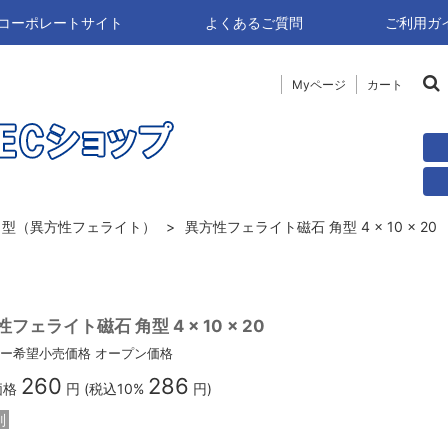
naコーポレートサイト
よくあるご質問
ご利用ガ
Myページ
カート
角型（異方性フェライト）
異方性フェライト磁石 角型 4 × 10 × 20
フェライト磁石 角型 4 × 10 × 20
ー希望小売価格
オープン価格
260
286
価格
円 (税込10%
円)
別