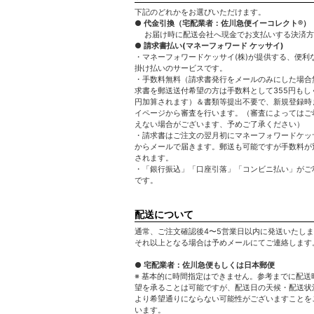
下記のどれかをお選びいただけます。
● 代金引換（宅配業者：佐川急便イーコレクト®）
お届け時に配送会社へ現金でお支払いする決済方
● 請求書払い(マネーフォワード ケッサイ)
・マネーフォワードケッサイ(株)が提供する、便利
掛け払いのサービスです。
・手数料無料（請求書発行をメールのみにした場合
求書を郵送送付希望の方は手数料として355円もしく
円加算されます）＆書類等提出不要で、新規登録時
イページから審査を行います。（審査によってはご
えない場合がございます、予めご了承ください）
・請求書はご注文の翌月初にマネーフォワードケッサ
からメールで届きます。郵送も可能ですが手数料が
されます。
・「銀行振込」「口座引落」「コンビニ払い」がご
です。
配送について
通常、ご注文確認後4〜5営業日以内に発送いたし
それ以上となる場合は予めメールにてご連絡します
● 宅配業者：佐川急便もしくは日本郵便
※ 基本的に時間指定はできません。参考までに配送
望を承ることは可能ですが、配送日の天候・配送状
より希望通りにならない可能性がございますことを
います。