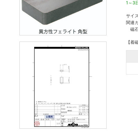
1～
サイズ
関連カ
磁
【着