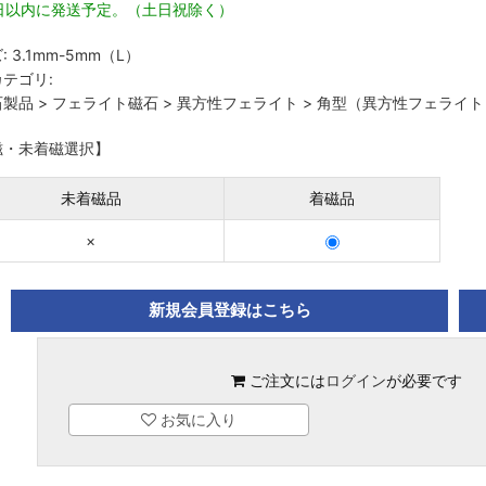
3日以内に発送予定。（土日祝除く）
:
3.1mm-5mm（L）
テゴリ:
石製品
>
フェライト磁石
>
異方性フェライト
>
角型（異方性フェライト
磁・未着磁選択】
未着磁品
着磁品
×
新規会員登録はこちら
ご注文には
ログイン
が必要です
お気に入り