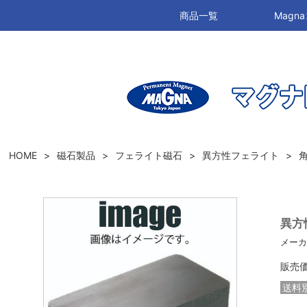
商品一覧
Mag
HOME
磁石製品
フェライト磁石
異方性フェライト
異方性
メーカ
販売
送料