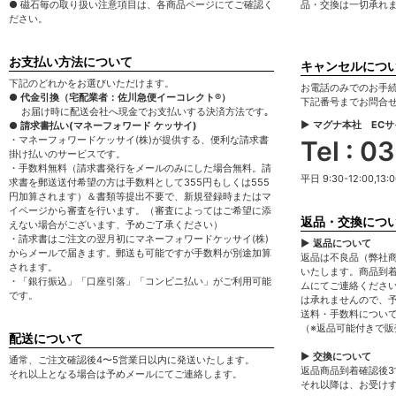
● 磁石毎の取り扱い注意項目は、各商品ページにてご確認く
品・交換は一切承れ
ださい。
お支払い方法について
キャンセルにつ
下記のどれかをお選びいただけます。
お電話のみでのお手
● 代金引換（宅配業者：佐川急便イーコレクト®）
下記番号までお問合
お届け時に配送会社へ現金でお支払いする決済方法です｡
▶ マグナ本社 EC
● 請求書払い(マネーフォワード ケッサイ)
・マネーフォワードケッサイ(株)が提供する、便利な請求書
Tel : 
掛け払いのサービスです。
・手数料無料（請求書発行をメールのみにした場合無料。請
平日 9:30-12:00,13:0
求書を郵送送付希望の方は手数料として355円もしくは555
円加算されます）＆書類等提出不要で、新規登録時またはマ
イページから審査を行います。（審査によってはご希望に添
返品・交換につ
えない場合がございます、予めご了承ください）
・請求書はご注文の翌月初にマネーフォワードケッサイ(株)
▶ 返品について
からメールで届きます。郵送も可能ですが手数料が別途加算
返品は不良品（弊社
されます。
いたします。商品到
・「銀行振込」「口座引落」「コンビニ払い」がご利用可能
ムにてご連絡くださ
です。
は承れませんので、
送料・手数料につい
（※返品可能付きで
配送について
▶ 交換について
通常、ご注文確認後4〜5営業日以内に発送いたします。
返品商品到着確認後
それ以上となる場合は予めメールにてご連絡します。
それ以降は、お受け