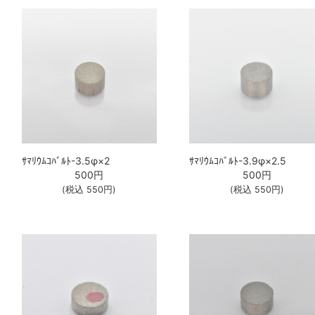
ｻﾏﾘｳﾑｺﾊﾞﾙﾄ-3.5φ×2
ｻﾏﾘｳﾑｺﾊﾞﾙﾄ-3.9φ×2.5
500
円
500
円
(税込
550
円)
(税込
550
円)