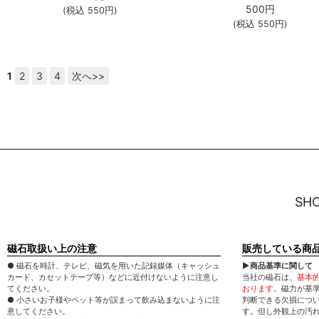
500
円
(税込
550
円)
(税込
550
円)
1
2
3
4
次へ>>
SHO
磁石取扱い上の注意
販売している商
● 磁石を時計、テレビ、磁気を用いた記録媒体（キャッシュ
▶商品基準に関して
カード、カセットテープ等）などに近付けないように注意し
当社の磁石は、
基本
てください。
おります
。磁力が基
● 小さいお子様やペット等が誤まって飲み込まないように注
判断できる欠損につ
意してください。
す。但し外観上の汚