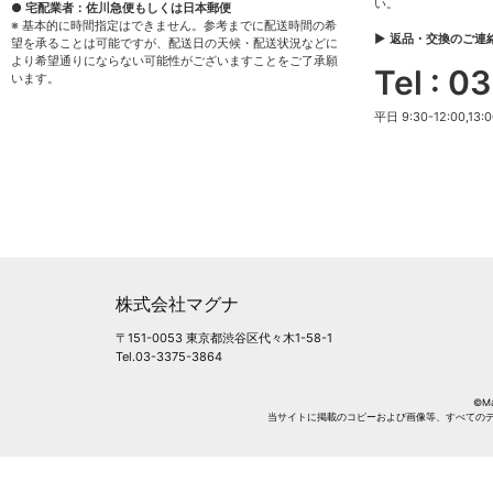
い。
● 宅配業者：佐川急便もしくは日本郵便
※ 基本的に時間指定はできません。参考までに配送時間の希
▶ 返品・交換のご連
望を承ることは可能ですが、配送日の天候・配送状況などに
より希望通りにならない可能性がございますことをご了承願
Tel : 
います。
平日 9:30-12:00,13:0
株式会社マグナ
〒151-0053 東京都渋谷区代々木1-58-1
Tel.03-3375-3864
©Mag
当サイトに掲載のコピーおよび画像等、すべての