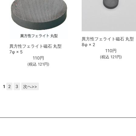
異方性フェライト磁石 丸型
8φ × 2
異方性フェライト磁石 丸型
110
円
7φ × 5
(税込
121
円)
110
円
(税込
121
円)
1
2
3
次へ>>