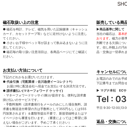
SHO
磁石取扱い上の注意
販売している商
● 磁石を時計、テレビ、磁気を用いた記録媒体（キャッシュ
▶商品基準に関して
カード、カセットテープ等）などに近付けないように注意し
当社の磁石は、
基本
てください。
おります
。磁力が基
● 小さいお子様やペット等が誤まって飲み込まないように注
判断できる欠損につ
意してください。
す。但し外観上の汚
● 磁石毎の取り扱い注意項目は、各商品ページにてご確認く
品・交換は一切承れ
ださい。
お支払い方法について
キャンセルにつ
下記のどれかをお選びいただけます。
お電話のみでのお手
● 代金引換（宅配業者：佐川急便イーコレクト®）
下記番号までお問合
お届け時に配送会社へ現金でお支払いする決済方法です｡
▶ マグナ本社 EC
● 請求書払い(マネーフォワード ケッサイ)
・マネーフォワードケッサイ(株)が提供する、便利な請求書
Tel : 
掛け払いのサービスです。
・手数料無料（請求書発行をメールのみにした場合無料。請
平日 9:30-12:00,13:0
求書を郵送送付希望の方は手数料として355円もしくは555
円加算されます）＆書類等提出不要で、新規登録時またはマ
イページから審査を行います。（審査によってはご希望に添
返品・交換につ
えない場合がございます、予めご了承ください）