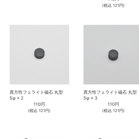
(税込
121
円)
異方性フェライト磁石 丸型
異方性フェライト磁石 丸型
5φ × 2
5φ × 3
110
円
110
円
(税込
121
円)
(税込
121
円)