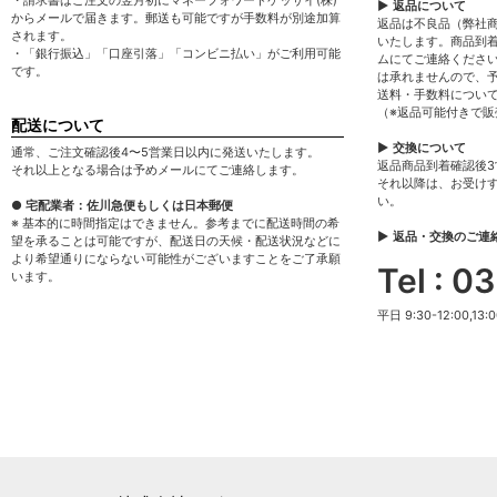
・請求書はご注文の翌月初にマネーフォワードケッサイ(株)
▶ 返品について
からメールで届きます。郵送も可能ですが手数料が別途加算
返品は不良品（弊社
されます。
いたします。商品到
・「銀行振込」「口座引落」「コンビニ払い」がご利用可能
ムにてご連絡くださ
です。
は承れませんので、
送料・手数料につい
（※返品可能付きで
配送について
▶ 交換について
通常、ご注文確認後4〜5営業日以内に発送いたします。
返品商品到着確認後
それ以上となる場合は予めメールにてご連絡します。
それ以降は、お受け
い。
● 宅配業者：佐川急便もしくは日本郵便
※ 基本的に時間指定はできません。参考までに配送時間の希
▶ 返品・交換のご連
望を承ることは可能ですが、配送日の天候・配送状況などに
より希望通りにならない可能性がございますことをご了承願
Tel : 
います。
平日 9:30-12:00,13:0