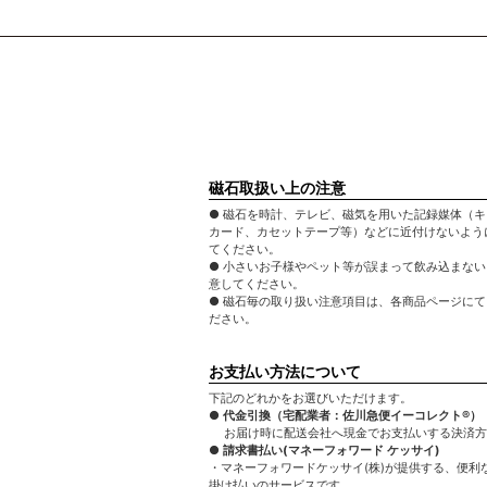
磁石取扱い上の注意
● 磁石を時計、テレビ、磁気を用いた記録媒体（
カード、カセットテープ等）などに近付けないよう
てください。
● 小さいお子様やペット等が誤まって飲み込まな
意してください。
● 磁石毎の取り扱い注意項目は、各商品ページに
ださい。
お支払い方法について
下記のどれかをお選びいただけます。
● 代金引換（宅配業者：佐川急便イーコレクト®）
お届け時に配送会社へ現金でお支払いする決済方
● 請求書払い(マネーフォワード ケッサイ)
・マネーフォワードケッサイ(株)が提供する、便利
掛け払いのサービスです。