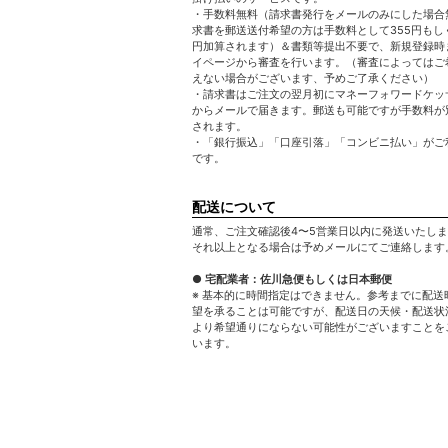
・手数料無料（請求書発行をメールのみにした場合
求書を郵送送付希望の方は手数料として355円もしく
円加算されます）＆書類等提出不要で、新規登録時
イページから審査を行います。（審査によってはご
えない場合がございます、予めご了承ください）
・請求書はご注文の翌月初にマネーフォワードケッサ
からメールで届きます。郵送も可能ですが手数料が
されます。
・「銀行振込」「口座引落」「コンビニ払い」がご
です。
配送について
通常、ご注文確認後4〜5営業日以内に発送いたし
それ以上となる場合は予めメールにてご連絡します
● 宅配業者：佐川急便もしくは日本郵便
※ 基本的に時間指定はできません。参考までに配送
望を承ることは可能ですが、配送日の天候・配送状
より希望通りにならない可能性がございますことを
います。