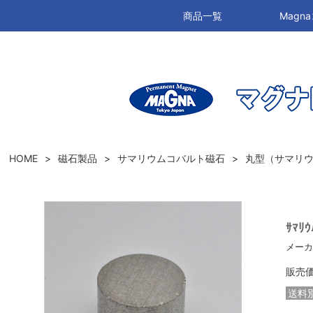
商品一覧
Mag
HOME
磁石製品
サマリウムコバルト磁石
丸型（サマリ
ｻﾏﾘｳ
メーカ
販売
送料