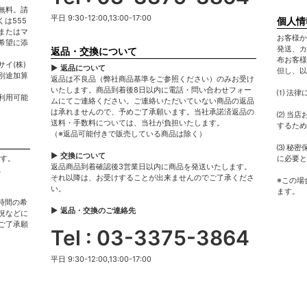
無料。請
平日 9:30-12:00,13:00-17:00
個人情
は555
またはマ
お客様か
希望に添
発送、カ
返品・交換について
布お客様
イ(株)
▶ 返品について
但し、以
別途加算
返品は不良品（弊社商品基準をご参照ください）のみお受け
いたします。商品到着後8日以内に電話・問い合わせフォー
⑴ 法律
利用可能
ムにてご連絡ください。ご連絡いただいていない商品の返品
は承れませんので、予めご了承願います。当社承諾済返品の
⑵ 当店
送料・手数料については、当社が負担いたします。
するため
（※返品可能付きで販売している商品は除く）
⑶ 秘密
▶ 交換について
ます。
に必要と
返品商品到着確認後3営業日以内に商品を発送いたします。
。
それ以降は、お受けすることが出来ませんのでご了承くださ
※この場
い。
ます。
時間の希
▶ 返品・交換のご連絡先
況などに
ご了承願
Tel : 03-3375-3864
平日 9:30-12:00,13:00-17:00