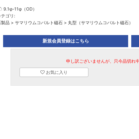
:
9.1φ-11φ（OD）
テゴリ:
石製品
>
サマリウムコバルト磁石
>
丸型（サマリウムコバルト磁石）
新規会員登録はこちら
申し訳ございませんが、只今品切れ
お気に入り