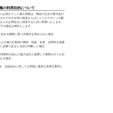
報の利用目的について
らお預かりした個人情報は、商品の注文の受付及び
タログやＤＭ等の発送ならびにメールマガジンの配
からのお問合せに回答するために利用いたします。
下の場合は例外とします。
に定める権限に基づき開示を求められた場合
および他のお客様の権利、利益、名誉、信用等を保護
に必要であると当店が判断した場合
保持契約を結んだ協力会社と提携して業務を行うため
なる場合
合、当該会社に対しても同様に適切な管理を要求し