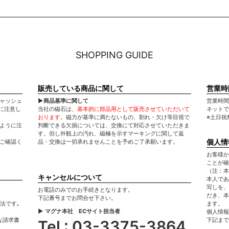
SHOPPING GUIDE
販売している商品に関して
営業時
キャッシュ
▶商品基準に関して
営業時間：平
に注意し
当社の磁石は、
基本的に部品用として販売させていただいて
ネットで
おります
。磁力が基準に満たないもの、割れ・欠け等目視で
※土日祝
いように注
判断できる欠損については、交換にて対応させていただきま
す。但し外観上の汚れ、磁極を示すマーキングに関して返
個人情
てご確認く
品・交換は一切承れませんことを予めご了承願います。
お客様か
ことが確
（注：本
キャンセルについて
本人であ
写しを、
お電話のみでのお手続きとなります。
だき、本
下記番号までお問合せ下さい。
法です｡
ます。
▶ マグナ本社 ECサイト担当者
個人情報
な請求書
下記まで
Tel : 03-3375-3864