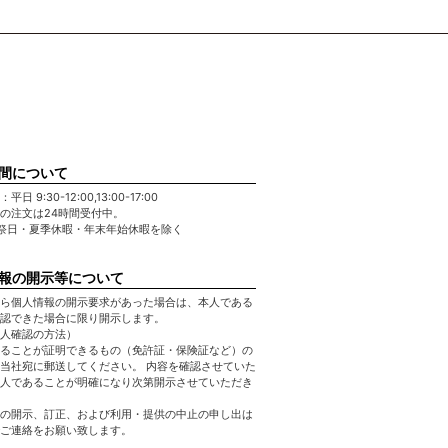
間について
日 9:30-12:00,13:00-17:00
の注文は24時間受付中。
祭日・夏季休暇・年末年始休暇を除く
報の開示等について
ら個人情報の開示要求があった場合は、本人である
認できた場合に限り開示します。
人確認の方法）
ることが証明できるもの（免許証・保険証など）の
当社宛に郵送してください。 内容を確認させていた
人であることが明確になり次第開示させていただき
の開示、訂正、および利用・提供の中止の申し出は
ご連絡をお願い致します。