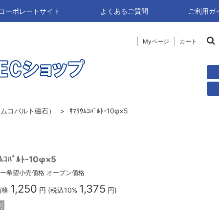
naコーポレートサイト
よくあるご質問
ご利用ガ
Myページ
カート
ウムコバルト磁石）
ｻﾏﾘｳﾑｺﾊﾞﾙﾄ-10φ×5
ﾑｺﾊﾞﾙﾄ-10φ×5
ー希望小売価格
オープン価格
1,250
1,375
価格
円 (税込10%
円)
別