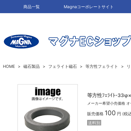
商品一覧
Magnaコーポレートサイト
HOME
磁石製品
フェライト磁石
等方性フェライト
リ
等方性ﾌｪﾗｲﾄ-33φ
メーカー希望小売価格
オ
100
販売価格
円 (税
送料別