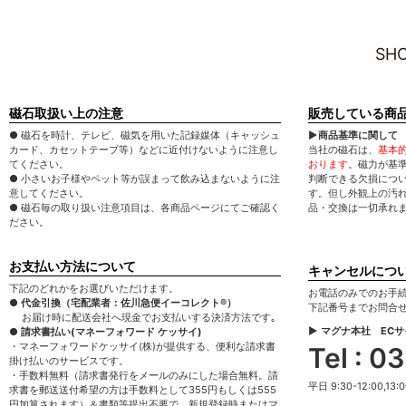
SHO
磁石取扱い上の注意
販売している商
● 磁石を時計、テレビ、磁気を用いた記録媒体（キャッシュ
▶商品基準に関して
カード、カセットテープ等）などに近付けないように注意し
当社の磁石は、
基本
てください。
おります
。磁力が基
● 小さいお子様やペット等が誤まって飲み込まないように注
判断できる欠損につ
意してください。
す。但し外観上の汚
● 磁石毎の取り扱い注意項目は、各商品ページにてご確認く
品・交換は一切承れ
ださい。
お支払い方法について
キャンセルにつ
下記のどれかをお選びいただけます。
お電話のみでのお手
● 代金引換（宅配業者：佐川急便イーコレクト®）
下記番号までお問合
お届け時に配送会社へ現金でお支払いする決済方法です｡
▶ マグナ本社 EC
● 請求書払い(マネーフォワード ケッサイ)
・マネーフォワードケッサイ(株)が提供する、便利な請求書
Tel : 
掛け払いのサービスです。
・手数料無料（請求書発行をメールのみにした場合無料。請
平日 9:30-12:00,13:0
求書を郵送送付希望の方は手数料として355円もしくは555
円加算されます）＆書類等提出不要で、新規登録時またはマ