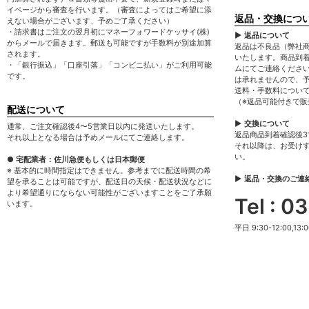
イページから審査を行います。（審査によってはご希望に添
返品・交換につ
えない場合がございます、予めご了承ください）
・請求書はご注文の翌月初にマネーフォワードケッサイ(株)
▶ 返品について
からメールで届きます。郵送も可能ですが手数料が別途加算
返品は不良品（弊社
されます。
いたします。商品到
・「銀行振込」「口座引落」「コンビニ払い」がご利用可能
ムにてご連絡くださ
です。
は承れませんので、
送料・手数料につい
（※返品可能付きで
配送について
▶ 交換について
通常、ご注文確認後4〜5営業日以内に発送いたします。
返品商品到着確認後
それ以上となる場合は予めメールにてご連絡します。
それ以降は、お受け
い。
● 宅配業者：佐川急便もしくは日本郵便
※ 基本的に時間指定はできません。参考までに配送時間の希
▶ 返品・交換のご連
望を承ることは可能ですが、配送日の天候・配送状況などに
より希望通りにならない可能性がございますことをご了承願
Tel : 
います。
平日 9:30-12:00,13:0