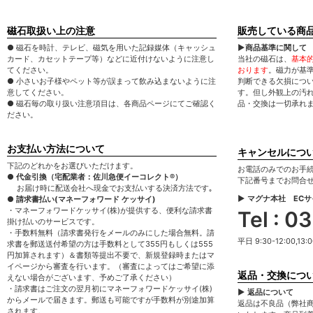
磁石取扱い上の注意
販売している商
● 磁石を時計、テレビ、磁気を用いた記録媒体（キャッシュ
▶商品基準に関して
カード、カセットテープ等）などに近付けないように注意し
当社の磁石は、
基本
てください。
おります
。磁力が基
● 小さいお子様やペット等が誤まって飲み込まないように注
判断できる欠損につ
意してください。
す。但し外観上の汚
● 磁石毎の取り扱い注意項目は、各商品ページにてご確認く
品・交換は一切承れ
ださい。
お支払い方法について
キャンセルにつ
下記のどれかをお選びいただけます。
お電話のみでのお手
● 代金引換（宅配業者：佐川急便イーコレクト®）
下記番号までお問合
お届け時に配送会社へ現金でお支払いする決済方法です｡
▶ マグナ本社 EC
● 請求書払い(マネーフォワード ケッサイ)
・マネーフォワードケッサイ(株)が提供する、便利な請求書
Tel : 
掛け払いのサービスです。
・手数料無料（請求書発行をメールのみにした場合無料。請
平日 9:30-12:00,13:0
求書を郵送送付希望の方は手数料として355円もしくは555
円加算されます）＆書類等提出不要で、新規登録時またはマ
イページから審査を行います。（審査によってはご希望に添
返品・交換につ
えない場合がございます、予めご了承ください）
・請求書はご注文の翌月初にマネーフォワードケッサイ(株)
▶ 返品について
からメールで届きます。郵送も可能ですが手数料が別途加算
返品は不良品（弊社
されます。