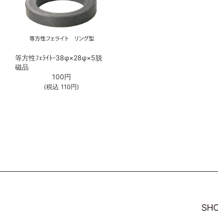
等方性ﾌｪﾗｲﾄ-38φ×28φ×5脱
磁品
100
円
(税込
110
円)
SHO