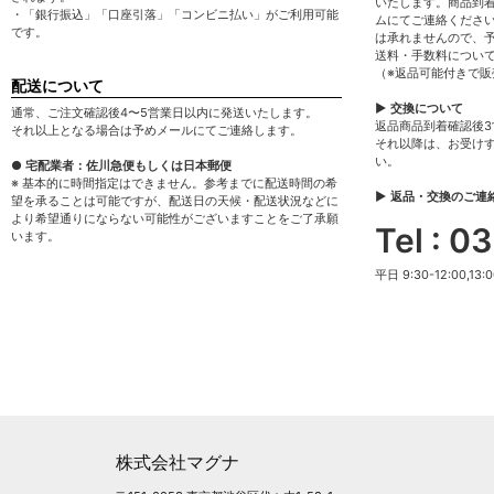
いたします。商品到
・「銀行振込」「口座引落」「コンビニ払い」がご利用可能
ムにてご連絡くださ
です。
は承れませんので、
送料・手数料につい
（※返品可能付きで
配送について
▶ 交換について
通常、ご注文確認後4〜5営業日以内に発送いたします。
返品商品到着確認後
それ以上となる場合は予めメールにてご連絡します。
それ以降は、お受け
い。
● 宅配業者：佐川急便もしくは日本郵便
※ 基本的に時間指定はできません。参考までに配送時間の希
▶ 返品・交換のご連
望を承ることは可能ですが、配送日の天候・配送状況などに
より希望通りにならない可能性がございますことをご了承願
Tel : 
います。
平日 9:30-12:00,13:0
株式会社マグナ