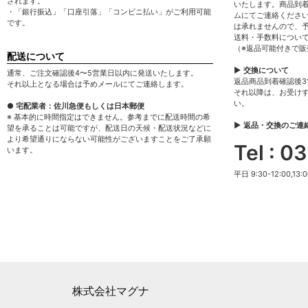
されます。
いたします。商品到
・「銀行振込」「口座引落」「コンビニ払い」がご利用可能
ムにてご連絡くださ
です。
は承れませんので、
送料・手数料につい
（※返品可能付きで
配送について
▶ 交換について
通常、ご注文確認後4〜5営業日以内に発送いたします。
返品商品到着確認後
それ以上となる場合は予めメールにてご連絡します。
それ以降は、お受け
い。
● 宅配業者：佐川急便もしくは日本郵便
※ 基本的に時間指定はできません。参考までに配送時間の希
▶ 返品・交換のご連
望を承ることは可能ですが、配送日の天候・配送状況などに
より希望通りにならない可能性がございますことをご了承願
Tel : 
います。
平日 9:30-12:00,13:0
株式会社マグナ