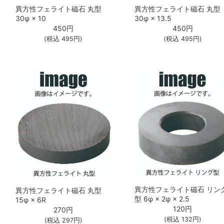
異方性フェライト磁石 丸型
異方性フェライト磁石 丸型
30φ × 10
30φ × 13.5
450
円
450
円
(税込
495
円)
(税込
495
円)
異方性フェライト磁石 リン
異方性フェライト磁石 丸型
型 6φ × 2φ × 2.5
15φ × 6R
120
円
270
円
(税込
132
円)
(税込
297
円)