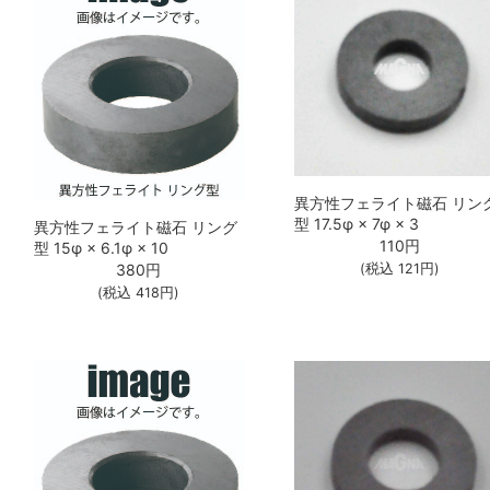
異方性フェライト磁石 リン
型 17.5φ × 7φ × 3
異方性フェライト磁石 リング
110
円
型 15φ × 6.1φ × 10
380
円
(税込
121
円)
(税込
418
円)