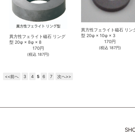
異方性フェライト磁石 リン
型 20φ × 10φ × 3
異方性フェライト磁石 リング
170
円
型 20φ × 8φ × 8
170
円
(税込
187
円)
(税込
187
円)
<<前へ
3
4
5
6
7
次へ>>
SHO