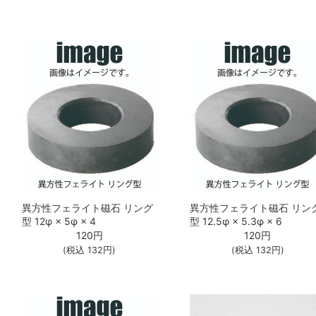
異方性フェライト磁石 リング
異方性フェライト磁石 リン
型 12φ × 5φ × 4
型 12.5φ × 5.3φ × 6
120
円
120
円
(税込
132
円)
(税込
132
円)