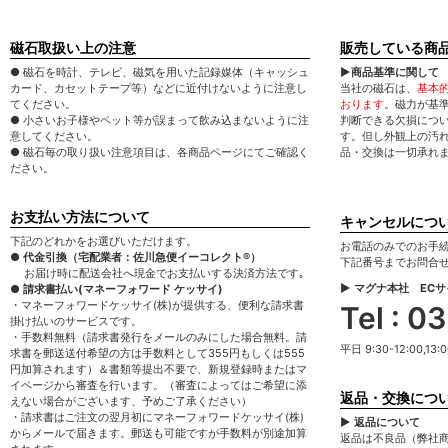
磁石取扱い上の注意
販売している商
● 磁石を時計、テレビ、磁気を用いた記録媒体（キャッシュ
▶商品基準に関して
カード、カセットテープ等）などに近付けないように注意し
当社の磁石は、
基本
てください。
おります
。磁力が基
● 小さいお子様やペット等が誤まって飲み込まないように注
判断できる欠損につ
意してください。
す。但し外観上の汚
● 磁石毎の取り扱い注意項目は、各商品ページにてご確認く
品・交換は一切承れ
ださい。
お支払い方法について
キャンセルにつ
下記のどれかをお選びいただけます。
お電話のみでのお手
● 代金引換（宅配業者：佐川急便イーコレクト®）
下記番号までお問合
お届け時に配送会社へ現金でお支払いする決済方法です｡
▶ マグナ本社 EC
● 請求書払い(マネーフォワード ケッサイ)
・マネーフォワードケッサイ(株)が提供する、便利な請求書
Tel : 
掛け払いのサービスです。
・手数料無料（請求書発行をメールのみにした場合無料。請
平日 9:30-12:00,13:0
求書を郵送送付希望の方は手数料として355円もしくは555
円加算されます）＆書類等提出不要で、新規登録時またはマ
イページから審査を行います。（審査によってはご希望に添
返品・交換につ
えない場合がございます、予めご了承ください）
・請求書はご注文の翌月初にマネーフォワードケッサイ(株)
▶ 返品について
からメールで届きます。郵送も可能ですが手数料が別途加算
返品は不良品（弊社