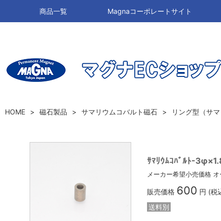
商品一覧
Magnaコーポレートサイト
HOME
磁石製品
サマリウムコバルト磁石
リング型（サマ
ｻﾏﾘｳﾑｺﾊﾞﾙﾄ-3φ×1
メーカー希望小売価格
オ
600
販売価格
円 (税
送料別