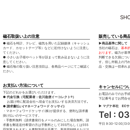
SHO
磁石取扱い上の注意
販売している商
● 磁石を時計、テレビ、磁気を用いた記録媒体（キャッシュ
▶商品基準に関して
カード、カセットテープ等）などに近付けないように注意し
当社の磁石は、
基本
てください。
おります
。磁力が基
● 小さいお子様やペット等が誤まって飲み込まないように注
判断できる欠損につ
意してください。
す。但し外観上の汚
● 磁石毎の取り扱い注意項目は、各商品ページにてご確認く
品・交換は一切承れ
ださい。
お支払い方法について
キャンセルにつ
下記のどれかをお選びいただけます。
お電話のみでのお手
● 代金引換（宅配業者：佐川急便イーコレクト®）
下記番号までお問合
お届け時に配送会社へ現金でお支払いする決済方法です｡
▶ マグナ本社 EC
● 請求書払い(マネーフォワード ケッサイ)
・マネーフォワードケッサイ(株)が提供する、便利な請求書
Tel : 
掛け払いのサービスです。
・手数料無料（請求書発行をメールのみにした場合無料。請
平日 9:30-12:00,13:0
求書を郵送送付希望の方は手数料として355円もしくは555
円加算されます）＆書類等提出不要で、新規登録時またはマ