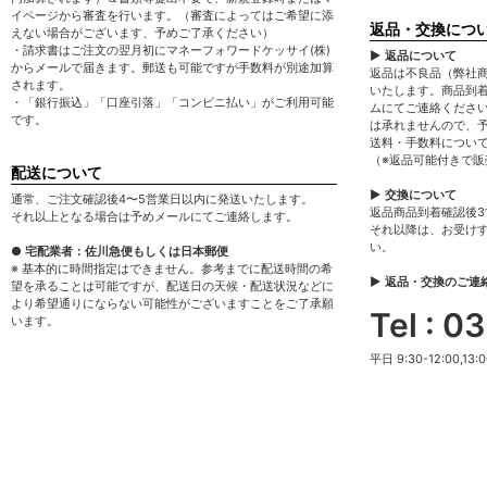
イページから審査を行います。（審査によってはご希望に添
返品・交換につ
えない場合がございます、予めご了承ください）
・請求書はご注文の翌月初にマネーフォワードケッサイ(株)
▶ 返品について
からメールで届きます。郵送も可能ですが手数料が別途加算
返品は不良品（弊社
されます。
いたします。商品到
・「銀行振込」「口座引落」「コンビニ払い」がご利用可能
ムにてご連絡くださ
です。
は承れませんので、
送料・手数料につい
（※返品可能付きで
配送について
▶ 交換について
通常、ご注文確認後4〜5営業日以内に発送いたします。
返品商品到着確認後
それ以上となる場合は予めメールにてご連絡します。
それ以降は、お受け
い。
● 宅配業者：佐川急便もしくは日本郵便
※ 基本的に時間指定はできません。参考までに配送時間の希
▶ 返品・交換のご連
望を承ることは可能ですが、配送日の天候・配送状況などに
より希望通りにならない可能性がございますことをご了承願
Tel : 
います。
平日 9:30-12:00,13:0