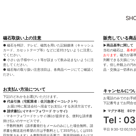
SHO
磁石取扱い上の注意
販売している商
● 磁石を時計、テレビ、磁気を用いた記録媒体（キャッシュ
▶商品基準に関して
カード、カセットテープ等）などに近付けないように注意し
当社の磁石は、
基本
てください。
おります
。磁力が基
● 小さいお子様やペット等が誤まって飲み込まないように注
判断できる欠損につ
意してください。
す。但し外観上の汚
● 磁石毎の取り扱い注意項目は、各商品ページにてご確認く
品・交換は一切承れ
ださい。
お支払い方法について
キャンセルにつ
下記のどれかをお選びいただけます。
お電話のみでのお手
● 代金引換（宅配業者：佐川急便イーコレクト®）
下記番号までお問合
お届け時に配送会社へ現金でお支払いする決済方法です｡
▶ マグナ本社 EC
● 請求書払い(マネーフォワード ケッサイ)
・マネーフォワードケッサイ(株)が提供する、便利な請求書
Tel : 
掛け払いのサービスです。
・手数料無料（請求書発行をメールのみにした場合無料。請
平日 9:30-12:00,13:0
求書を郵送送付希望の方は手数料として355円もしくは555
円加算されます）＆書類等提出不要で、新規登録時またはマ