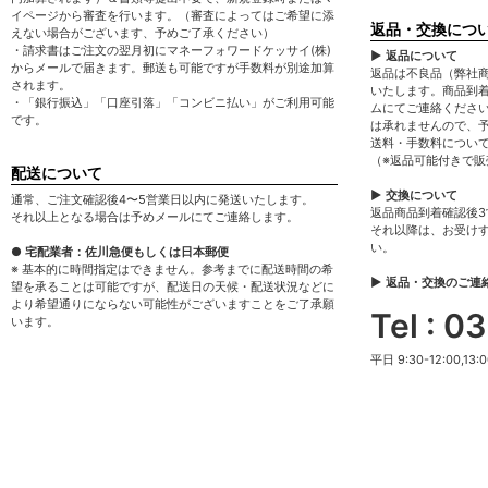
イページから審査を行います。（審査によってはご希望に添
返品・交換につ
えない場合がございます、予めご了承ください）
・請求書はご注文の翌月初にマネーフォワードケッサイ(株)
▶ 返品について
からメールで届きます。郵送も可能ですが手数料が別途加算
返品は不良品（弊社
されます。
いたします。商品到
・「銀行振込」「口座引落」「コンビニ払い」がご利用可能
ムにてご連絡くださ
です。
は承れませんので、
送料・手数料につい
（※返品可能付きで
配送について
▶ 交換について
通常、ご注文確認後4〜5営業日以内に発送いたします。
返品商品到着確認後
それ以上となる場合は予めメールにてご連絡します。
それ以降は、お受け
い。
● 宅配業者：佐川急便もしくは日本郵便
※ 基本的に時間指定はできません。参考までに配送時間の希
▶ 返品・交換のご連
望を承ることは可能ですが、配送日の天候・配送状況などに
より希望通りにならない可能性がございますことをご了承願
Tel : 
います。
平日 9:30-12:00,13:0